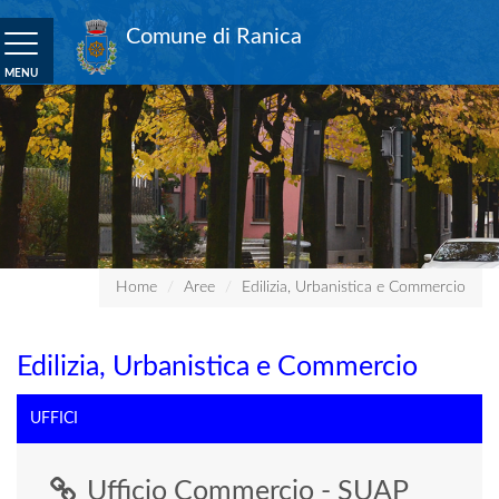
Comune di Ranica
Toggle
navigation
MENU
Home
Aree
Edilizia, Urbanistica e Commercio
Edilizia, Urbanistica e Commercio
UFFICI
Ufficio Commercio - SUAP