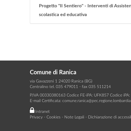
Progetto "Il Sentiero" - Interventi di Assiste
scolastica ed educativa
Comune di Ranica
via Gavazzeni 1 24020 Ranica (BG)
Centralino tel. 035 479011 - fax 035 511214
P.IVA 00330380163 Codice FE-iPA: UFK857 Codice iPA:
E-mail Certificata:
comune.ranica@pec.regione.lombardia.
Intranet
Privacy
-
Cookies
-
Note Legali
-
Dichiarazione di accessib