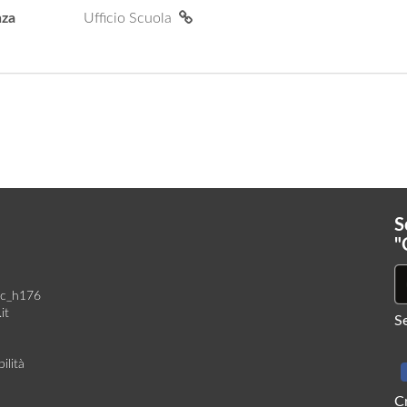
nza
Ufficio Scuola
S
"
 c_h176
it
Se
ilità
C