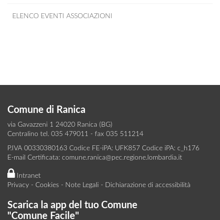
ELENCO EVENTI ASSOCIAZIONI
Comune di Ranica
via Gavazzeni 1 24020 Ranica (BG)
Centralino tel. 035 479011 - fax 035 511214
P.IVA 00330380163 Codice FE-iPA: UFK857 Codice iPA: c_h176
E-mail Certificata:
comune.ranica@pec.regione.lombardia.it
Intranet
Privacy
-
Cookies
-
Note Legali
-
Dichiarazione di accessibilità
Scarica la app del tuo Comune
"Comune Facile"