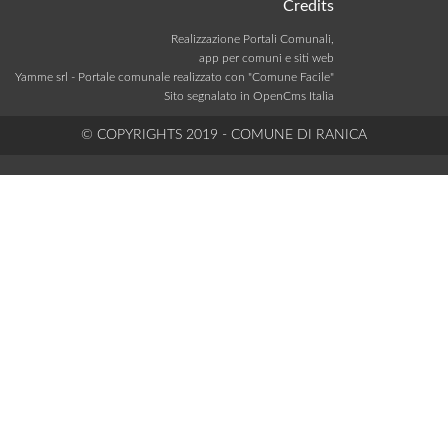
Credits
Realizzazione Portali Comunali,
app per comuni e siti web
Yamme srl -
Portale comunale realizzato con "Comune Facile"
Sito segnalato in OpenCms Italia
© COPYRIGHTS 2019 - COMUNE DI RANICA