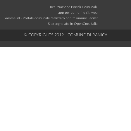
Realizzazione Portali Comunali,
app per comuni e siti web
Yamme srl -
Portale comunale realizzato con "Comune Facile"
Sito segnalato in OpenCms Italia
© COPYRIGHTS 2019 - COMUNE DI RANICA