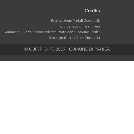
Credits
Realizzazione Portali Comunali,
app per comuni e siti web
Yamme srl -
Portale comunale realizzato con "Comune Facile"
Sito segnalato in OpenCms Italia
© COPYRIGHTS 2019 - COMUNE DI RANICA