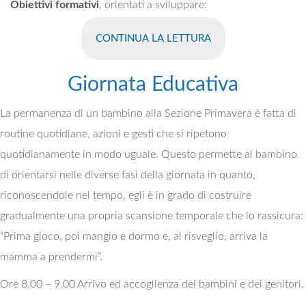
Obiettivi formativi
, orientati a sviluppare:
La conoscenza di sé rafforzando la propria identità e
CONTINUA LA LETTURA
autonomia.
Lo sviluppo emotivo iniziando a mettersi in contatto
Giornata Educativa
con i propri bisogni e a poterli esprimere.
La permanenza di un bambino alla Sezione Primavera è fatta di
Lo sviluppo dell’interazione sociale, stabilendo una
routine quotidiane, azioni e gesti che si ripetono
relazione affettiva coi bambini con caratteristiche
quotidianamente in modo uguale. Questo permette al bambino
fisiche, psichiche, sociali, culturali, religiose, etniche
di orientarsi nelle diverse fasi della giornata in quanto,
diverse dalle proprie.
riconoscendole nel tempo, egli è in grado di costruire
Lo sviluppo delle proprie potenzialità, secondo i propri
gradualmente una propria scansione temporale che lo rassicura:
tempi, bisogni e modalità, per ampliare la spinta
“Prima gioco, poi mangio e dormo e, al risveglio, arriva la
motivazionale all’apprendimento.
mamma a prendermi”.
Lo sviluppo della percezione e conoscenza del proprio
corpo, usandolo con sempre più consapevolezza per
Ore 8.00 – 9.00 Arrivo ed accoglienza dei bambini e dei genitori.
esplorare e scoprire la realtà, conoscere, comunicare,